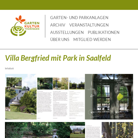
Skip
to
content
GARTEN- UND PARKANLAGEN
ARCHIV
VERANSTALTUNGEN
AUSSTELLUNGEN
PUBLIKATIONEN
ÜBER UNS
MITGLIED WERDEN
Villa Bergfried mit Park in Saalfeld
Infoblatt