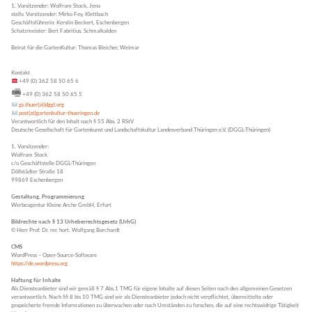
1. Vorsitzender: Wolfram Stock, Jena
stellv. Vorsitzender: Mirko Fey, Klettbach
Geschäftsführerin: Kerstin Beckert, Eschenbergen
Schatzmeister: Bert Fabritius, Schmalkalden
Beirat für die GartenKultur: Thomas Bleicher, Weimar
Kontakt
+49 (0) 362 58 50 65 6
🖷
+49 (0) 362 58 50 65 5
gs.thuer(at)dggl.org
post(at)gartenkultur-thueringen.de
Verantwortlich für den Inhalt nach § 55 Abs. 2 RStV
Deutsche Gesellschaft für Gartenkunst und Landschaftskultur Landesverband Thüringen e.V. (DGGL-Thüringen)
1. Vorsitzender:
Wolfram Stock
c/o Geschäftstelle DGGL-Thüringen
Döllstädter Straße 18
99869 Eschenbergen
Gestaltung, Programmierung
Werbeagentur Kleine Arche GmbH, Erfurt
Bildrechte
nach § 13 Urheberrechtsgesetz (UrhG)
© Herr Prof. Dr. rer. hort. Wolfgang Borchardt
CMS
WordPress – Open-Source-Software
https://de.wordpress.org
Haftung für Inhalte
Als Diensteanbieter sind wir gemäß § 7 Abs.1 TMG für eigene Inhalte auf diesen Seiten nach den allgemeinen Gesetzen
verantwortlich. Nach §§ 8 bis 10 TMG sind wir als Diensteanbieter jedoch nicht verpflichtet, übermittelte oder
gespeicherte fremde Informationen zu überwachen oder nach Umständen zu forschen, die auf eine rechtswidrige Tätigkeit