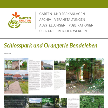
Skip
to
content
GARTEN- UND PARKANLAGEN
ARCHIV
VERANSTALTUNGEN
AUSSTELLUNGEN
PUBLIKATIONEN
ÜBER UNS
MITGLIED WERDEN
Schlosspark und Orangerie Bendeleben
Infoblatt