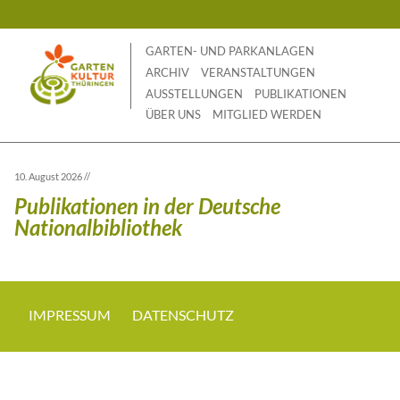
Skip
to
content
GARTEN- UND PARKANLAGEN
ARCHIV
VERANSTALTUNGEN
AUSSTELLUNGEN
PUBLIKATIONEN
ÜBER UNS
MITGLIED WERDEN
10. August 2026 //
Publikationen in der Deutsche
Nationalbibliothek
IMPRESSUM
DATENSCHUTZ