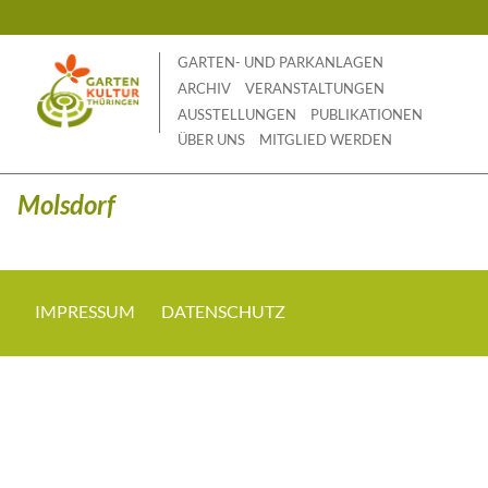
Skip
to
content
GARTEN- UND PARKANLAGEN
ARCHIV
VERANSTALTUNGEN
AUSSTELLUNGEN
PUBLIKATIONEN
ÜBER UNS
MITGLIED WERDEN
Molsdorf
IMPRESSUM
DATENSCHUTZ