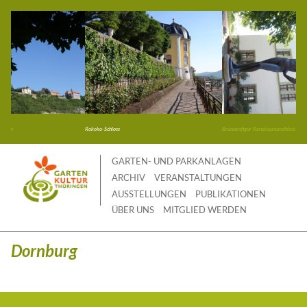
Skip
to
content
anlage
Rokoko-Schloss
Brunnenfigur Renaissanceschloss
GARTEN- UND PARKANLAGEN
ARCHIV
VERANSTALTUNGEN
AUSSTELLUNGEN
PUBLIKATIONEN
ÜBER UNS
MITGLIED WERDEN
Dornburg