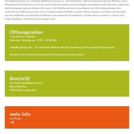
Der Apothekergarten am Thüringer Apothekenmuseum im “Haus Rosenthal” zeigt eine Auswahl typischer Pflanzen, die in
Mitteldeutschland heimisch sind, heute noch für die Herstellung von Arzneidrogen verwendet werden und/ oder prägend für
die Entwicklung moderner Arzneimittel waren. Die Heilpflanzen sind in neun Beeten nach ihren Anwendungen bzw.
medizinischer Indikation geordnet und mit entsprechenden Schildern versehen. Blumenrabatten mit Rosen und besonders
attraktiv blühenden und duftenden Heilpflanzen umsäumen die Kräuterbeete. Darüber hinaus wachsen im Garten auch
einige Obstbäume, Sträucher und eine junge Linde.
Öffnungszeiten
1. April bis 31. Oktober:
Dienstag – Sonntag von 13:00 – 17:00 Uhr
Schließungstage: 24. – 26. Dezember, Silvester, Neujahr, Karfreitag, Ostersonntag, Pfingstmontag
Hunden ist der Zutritt nicht gestattet! Assistenzhunde sind erlaubt!
Anschrift
Thüringer Apothekermuseum
Bergstraße 15a
99947 Bad Langensalza
mehr Info
und Preise