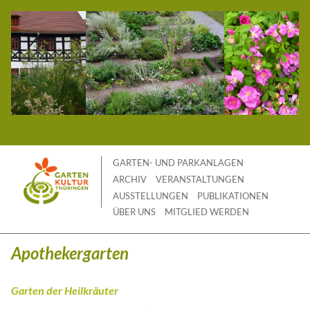
Skip
to
content
GARTEN- UND PARKANLAGEN
ARCHIV
VERANSTALTUNGEN
AUSSTELLUNGEN
PUBLIKATIONEN
ÜBER UNS
MITGLIED WERDEN
Apothekergarten
Garten der Heilkräuter