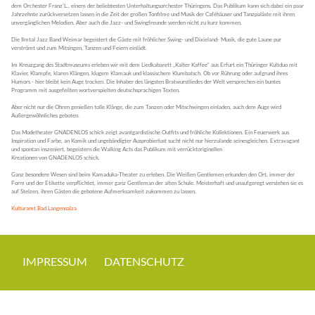
dem Orchester Franz'L., einem der beliebtesten Unterhaltungsorchester Thüringens. Das Publikum kann sich dabei ein paar
Jahrzehnte zurückversetzen lassen in die Zeit der großen Tonfilme und Musik der Caféhäuser und Tanzpaläste mit ihren
unvergänglichen Melodien. Aber auch die Jazz- und Swingfreunde werden nicht zu kurz kommen.
Die Ilmtal Jazz Band Weimar begeistert die Gäste mit fröhlicher Swing- und Dixieland- Musik, die gute Laune pur
verströmt und zum Mitsingen, Tanzen und Feiern einlädt.
Im Kreuzgang des Stadtmuseums erleben wir mit dem Liedkabarett „Kalter Kaffee“ aus Erfurt ein Thüringer Kultduo mit
Klavier, Klampfe, klaren Klängen, klugem Klamauk und klassischem Klumbatsch. Ob vor Rührung oder aufgrund ihres
Humors - hier bleibt kein Auge trocken. Die Inhaber des längsten Bratwurstliedes der Welt versprechen ein buntes
Programm mit ausgefeilten wortverspielten deutschsprachigen Texten.
Aber nicht nur die Ohren genießen tolle Klänge, die zum Tanzen oder Mitschwingen einladen, auch dem Auge wird
Außergewöhnliches geboten.
Das Modetheater GNADENLOS schick zeigt avantgardistische Outfits und fröhliche Kollektionen. Ein Feuerwerk aus
Inspiration und Farbe, an Komik und ungebändigter Ausprobierlust sucht nicht nur hierzulande seinesgleichen. Extravagant
und spontan inszeniert, begeistern die Walking Acts das Publikum mit verrücktoriginellen
Kreationen von GNADENLOS schick.
Ganz besondere Wesen sind beim Kamaduka-Theater zu erleben. Die Weißen Gentlemen erkunden den Ort, immer der
Form und der Etikette verpflichtet, immer ganz Gentleman der alten Schule. Meisterhaft und unaufgeregt verstehen sie es
auf Stelzen, ihren Gästen die gebotene Aufmerksamkeit zukommen zu lassen.
Kulturamt Bad Langensalza
IMPRESSUM
DATENSCHUTZ