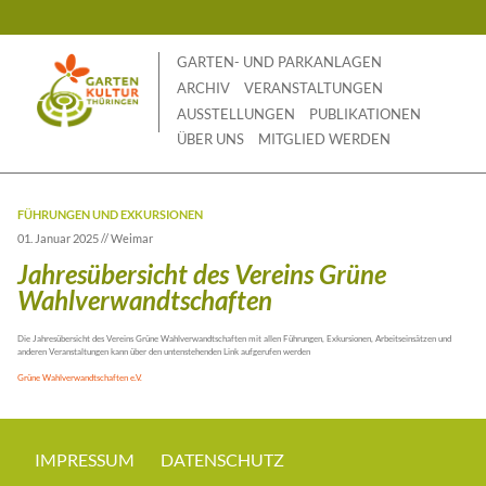
Skip
to
content
GARTEN- UND PARKANLAGEN
ARCHIV
VERANSTALTUNGEN
AUSSTELLUNGEN
PUBLIKATIONEN
ÜBER UNS
MITGLIED WERDEN
FÜHRUNGEN UND EXKURSIONEN
01. Januar 2025 // Weimar
Jahresübersicht des Vereins Grüne
Wahlverwandtschaften
Die Jahresübersicht des Vereins Grüne Wahlverwandtschaften mit allen Führungen, Exkursionen, Arbeitseinsätzen und
anderen Veranstaltungen kann über den untenstehenden Link aufgerufen werden
Grüne Wahlverwandtschaften e.V.
IMPRESSUM
DATENSCHUTZ