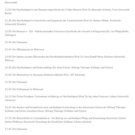
Eberswalde)
11.00 Uhr Nachhaltigkeit in der Ressourcengeschichte der Frühen Neuzeit (Prof. Dr. Alexander Schunka, Freie Universität
Berlin)
11.30 Uhr Nachhaltigkeit in Geschichte und Gegenwart der Forstwirtschaft (Prof. Dr. Norbert Weber, Technische
Universität Dresden)
12.00 Uhr Ressource - Ziel - Kollateralschaden: Eine kurze Geschichte der Umwelt in Kriegszeiten (Dr. Jan Philipp Bothe,
Göttingen)
12.30 Uhr Diskussion
12.45 Uhr Mittagspause im Rittersaal
14.00 Uhr Spolien aus dem Blickwinkel des Nachhaltigkeitsdenkens (Prof. Dr. Hans-Rudolf Meier, Bauhaus-Universität
Weimar)
14.30 Uhr Nachhaltigkeit und Denkmalpflege (Dr. Doris Fischer, Stiftung Thüringer Schlösser und Gärten)
15.00 Uhr Alternativen im Bauwesen (Katharina Blümke M.Sc., KIT Karlsruhe)
15.30 Uhr Diskussion
15.45 Uhr Kaffeepause im Rittersaal
16.15 Uhr Grüne Paradiese: Gartenkunst als Beitrag zur Nachhaltigkeit (Prof. Dr.-Ing. Inken Formann, Leibniz Universität
Hannover)
16.45 Uhr Ansätze und Perspektiven einer nachhaltigen Entwicklung in den historischen Gärten der Stiftung Thüringer
Schlösser und Gärten (Jonathan Simon, Stiftung Thüringer Schlösser und Gärten)
17.15 Uhr Artenvielfalt im Gartendenkmal – Ein Beitrag zur nachhaltigen Pflege und Entwicklung historischer Gärten
(Stefan Wallerius, Bayerische Verwaltung der Staatlichen Schlösser, Gärten und Seen)
17.45 Uhr Diskussion