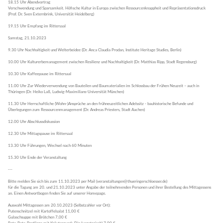
18.15 Uhr Abendvortrag
Verschwendung und Sparsamkeit. Höfische Kultur in Europa zwischen Ressourcenknappheit und Repräsentationsdruck
(Prof. Dr. Sven Externbrink, Universität Heidelberg)
19.15 Uhr Empfang im Rittersaal
Samstag, 21.10.2023
9.30 Uhr Nachhaltigkeit und Welterbeidee (Dr. Anca Claudia Prodan, Institute Heritage Studies, Berlin)
10.00 Uhr Kulturerbemanagement zwischen Resilienz und Nachhaltigkeit (Dr. Matthias Ripp, Stadt Regensburg)
10.30 Uhr Kaffeepause im Rittersaal
11.00 Uhr Zur Wiederverwendung von Bauteilen und Baumaterialien im Schlossbau der Frühen Neuzeit – auch in
Thüringen (Dr. Heiko Laß, Ludwig-Maximilians-Universität München)
11.30 Uhr Herrschaftliche (Wohn-)Ansprüche an den frühneuzeitlichen Adelssitz - bauhistorische Befunde und
Überlegungen zum Ressourcenmanagement (Dr. Andreas Priesters, Stadt Aachen)
12.00 Uhr Abschlussdiskussion
12.30 Uhr Mittagspause im Rittersaal
13.30 Uhr Führungen, Wechsel nach 60 Minuten
15.30 Uhr Ende der Veranstaltung
---
Bitte melden Sie sich bis zum 11.10.2023 per Mail (veranstaltungen@thueringerschloesser.de)
für die Tagung am 20. und 21.10.2023 unter Angabe der teilnehmenden Personen und ihrer Bestellung des Mittagessens
an. Einen Antwortbogen finden Sie auf unserer Homepage.
Auswahl Mittagessen am 20.10.2023 (Selbstzahler vor Ort):
Putenschnitzel mit Kartoffelsalat 11,00 €
Gulaschsuppe mit Brötchen 7,00 €
Rote-Bete-Bratlinge mit Kräuterquark-Dip (vegetarisch) 7,00 €