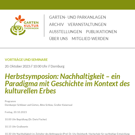
Skip
to
content
GARTEN- UND PARKANLAGEN
ARCHIV
VERANSTALTUNGEN
AUSSTELLUNGEN
PUBLIKATIONEN
ÜBER UNS
MITGLIED WERDEN
VORTRÄGE UND SEMINARE
20. Oktober 2023 // 10:00 Uhr // Dornburg
Herbstsymposion: Nachhaltigkeit – ein
Paradigma mit Geschichte im Kontext des
kulturellen Erbes
Programm
Dornburger Schlösser und Gärten, Altes Schloss, Großer Kaisersaal
Freitag, 20.10.2023
10.00 Uhr Begrüßung (Dr. Doris Fischer)
10.15 Uhr Grußworte
10.30 Uhr Nachhaltigkeit im Zeitalter des Anthropozän (Prof. Dr. Uta Steinhardt, Hochschule für nachhaltige Entwicklung