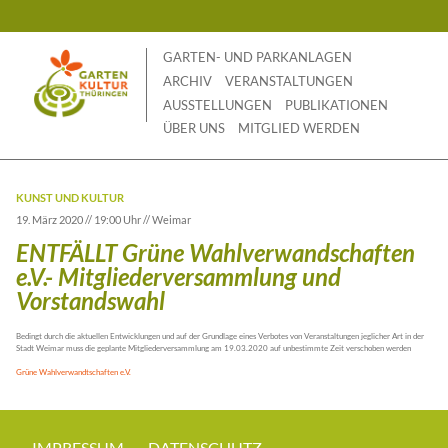
Skip
to
content
GARTEN- UND PARKANLAGEN
ARCHIV
VERANSTALTUNGEN
AUSSTELLUNGEN
PUBLIKATIONEN
ÜBER UNS
MITGLIED WERDEN
KUNST UND KULTUR
19. März 2020 // 19:00 Uhr // Weimar
ENTFÄLLT Grüne Wahlverwandschaften
e.V.- Mitgliederversammlung und
Vorstandswahl
Bedingt durch die aktuellen Entwicklungen und auf der Grundlage eines Verbotes von Veranstaltungen jeglicher Art in der
Stadt Weimar muss die geplante Mitgliederversammlung am 19.03.2020 auf unbestimmte Zeit verschoben werden
Grüne Wahlverwandtschaften e.V.
IMPRESSUM
DATENSCHUTZ