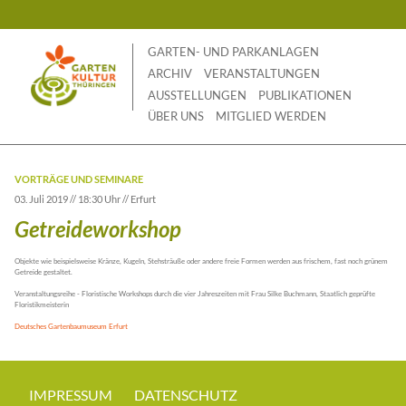
Skip
to
content
GARTEN- UND PARKANLAGEN
ARCHIV
VERANSTALTUNGEN
AUSSTELLUNGEN
PUBLIKATIONEN
ÜBER UNS
MITGLIED WERDEN
VORTRÄGE UND SEMINARE
03. Juli 2019 // 18:30 Uhr // Erfurt
Getreideworkshop
Objekte wie beispielsweise Kränze, Kugeln, Stehsträuße oder andere freie Formen werden aus frischem, fast noch grünem
Getreide gestaltet.
Veranstaltungsreihe - Floristische Workshops durch die vier Jahreszeiten mit Frau Silke Buchmann, Staatlich geprüfte
Floristikmeisterin
Deutsches Gartenbaumuseum Erfurt
IMPRESSUM
DATENSCHUTZ