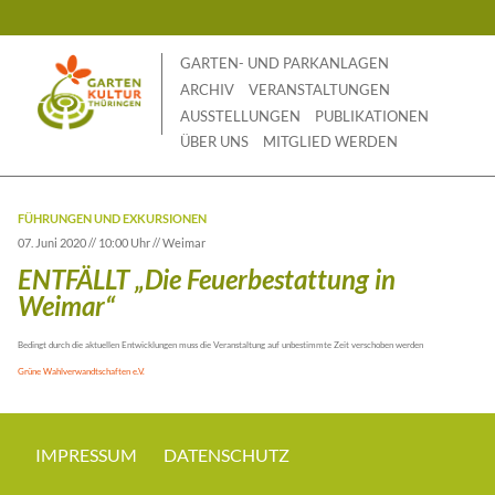
Skip
to
content
GARTEN- UND PARKANLAGEN
ARCHIV
VERANSTALTUNGEN
AUSSTELLUNGEN
PUBLIKATIONEN
ÜBER UNS
MITGLIED WERDEN
FÜHRUNGEN UND EXKURSIONEN
07. Juni 2020 // 10:00 Uhr // Weimar
ENTFÄLLT „Die Feuerbestattung in
Weimar“
Bedingt durch die aktuellen Entwicklungen muss die Veranstaltung auf unbestimmte Zeit verschoben werden
Grüne Wahlverwandtschaften e.V.
IMPRESSUM
DATENSCHUTZ